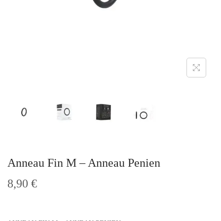
t
i
o
n
Anneau Fin M – Anneau Penien
8,90
€