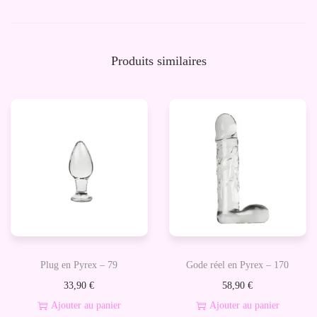
e
A
n
Produits similaires
n
e
a
u
F
i
n
M
-
A
Plug en Pyrex – 79
Gode réel en Pyrex – 170
n
33,90
€
58,90
€
n
Ajouter au panier
Ajouter au panier
e