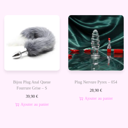
a
u
P
e
n
i
e
n
Bijou Plug Anal Queue
Plug Nervure Pyrex – 054
Fourrure Grise – S
28,90
€
39,90
€
Ajouter au panier
Ajouter au panier