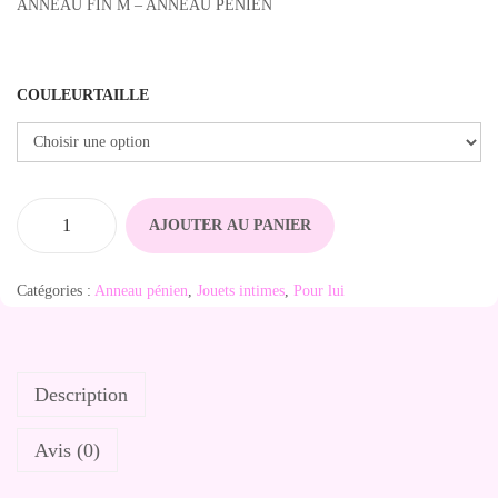
ANNEAU FIN M – ANNEAU PENIEN
COULEURTAILLE
AJOUTER AU PANIER
q
u
Catégories :
Anneau pénien
,
Jouets intimes
,
Pour lui
a
n
t
Description
i
t
Avis (0)
é
d