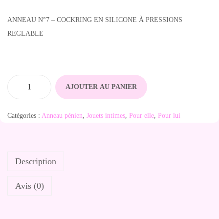
ANNEAU N°7 – COCKRING EN SILICONE À PRESSIONS
REGLABLE
AJOUTER AU PANIER
q
u
Catégories :
Anneau pénien
,
Jouets intimes
,
Pour elle
,
Pour lui
a
n
t
Description
i
t
Avis (0)
é
d
e