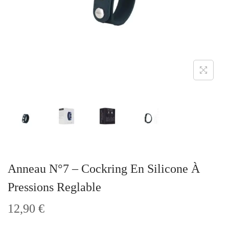
t
i
o
n
Anneau N°7 – Cockring En Silicone À
Pressions Reglable
12,90
€