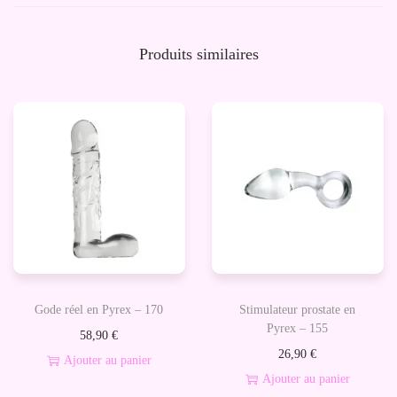
A
n
Produits similaires
n
e
a
u
N
°
7
-
C
o
Gode réel en Pyrex – 170
Stimulateur prostate en
c
Pyrex – 155
58,90
€
k
26,90
€
Ajouter au panier
r
Ajouter au panier
i