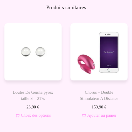
:
,
d
Produits similaires
9
9
e
9
3
n
,
c
9
€
e
0
.
2
-
€
S
.
t
i
m
Boules De Geisha pyrex
Chorus – Double
u
taille S – 217s
Stimulateur A Distance
l
23,90
€
159,90
€
a
Choix des options
Ajouter au panier
t
C
e
e