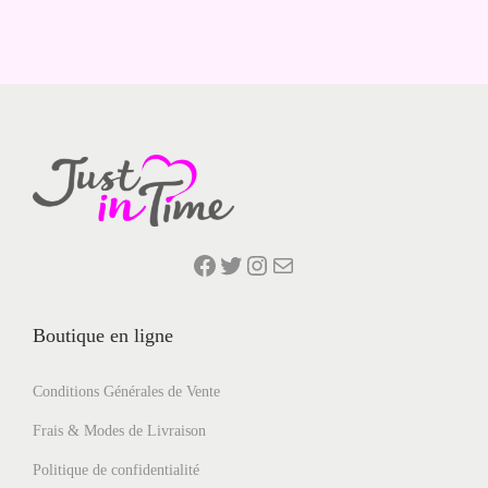
s
v
a
r
i
a
t
i
Facebook
Twitter
Instagram
E-mail
o
n
Boutique en ligne
s
.
Conditions Générales de Vente
L
e
Frais & Modes de Livraison
s
Politique de confidentialité
o