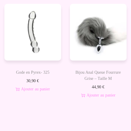
u
p
r
r
P
o
r
d
o
u
s
i
t
t
a
a
t
Gode en Pyrex- 325
Bijou Anal Queue Fourrure
p
e
Grise – Taille M
30,90
€
l
44,90
€
Ajouter au panier
u
Ajouter au panier
s
i
e
u
r