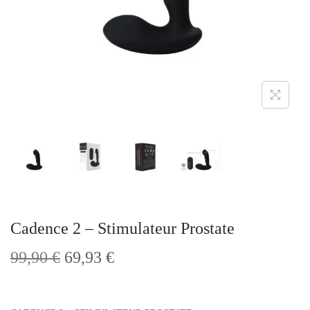
t
i
o
n
Cadence 2 – Stimulateur Prostate
L
L
99,90
€
69,93
€
e
e
p
p