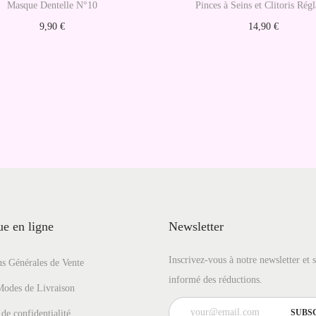
e
Masque Dentelle N°10
Pinces à Seins et Clitoris Rég
a
9,90
€
14,90
€
u
Ajouter au panier
Ajouter au panier
e en ligne
Newsletter
Inscrivez-vous à notre newsletter et 
s Générales de Vente
informé des réductions.
Modes de Livraison
 de confidentialité