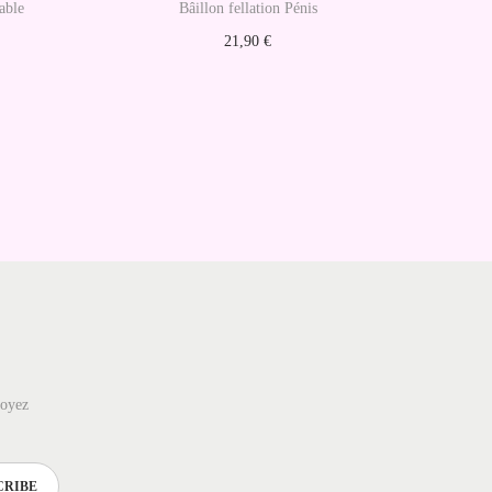
lable
Bâillon fellation Pénis
21,90
€
Ajouter au panier
soyez