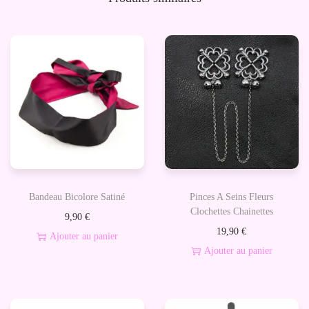
r
d
e
N
y
l
o
n
-
1
Bandeau Bicolore Satiné
Pinces A Seins Fleurs
0
Clochettes Chainettes
9,90
€
m
19,90
€
Ajouter au panier
Ajouter au panier