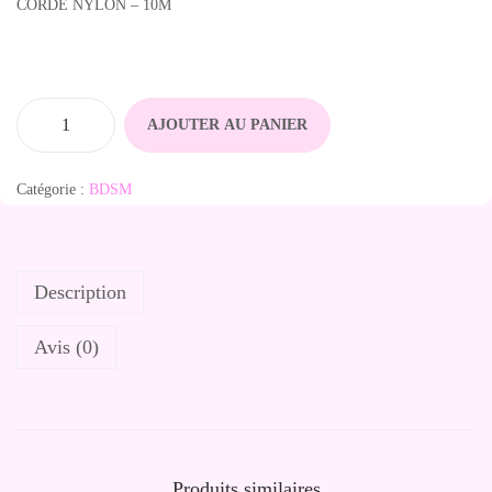
CORDE NYLON – 10M
AJOUTER AU PANIER
q
u
Catégorie :
BDSM
a
n
t
Description
i
t
Avis (0)
é
d
e
C
o
Produits similaires