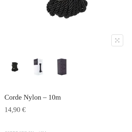
t
i
o
n
Corde Nylon – 10m
14,90
€