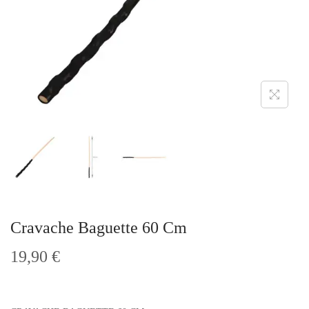
t
i
o
n
Cravache Baguette 60 Cm
19,90
€