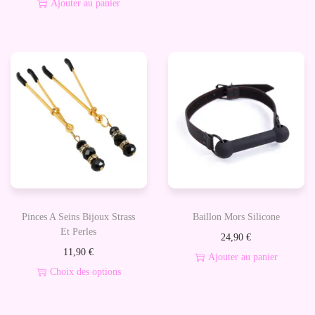
Ajouter au panier
e
6
0
C
m
Pinces A Seins Bijoux Strass
Baillon Mors Silicone
Et Perles
24,90
€
11,90
€
Ajouter au panier
Choix des options
C
e