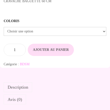
CRAVACHE BAGUETTE 60 CM
COLORIS
AJOUTER AU PANIER
q
u
Catégorie :
BDSM
a
n
t
Description
i
t
Avis (0)
é
d