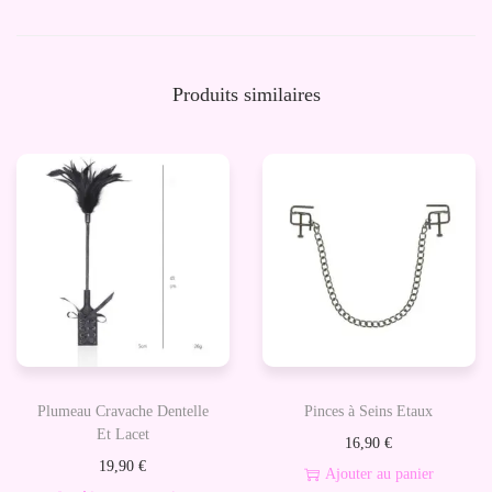
e
C
r
Produits similaires
a
v
a
c
h
e
B
a
g
u
Plumeau Cravache Dentelle
Pinces à Seins Etaux
e
Et Lacet
16,90
€
t
19,90
€
Ajouter au panier
t