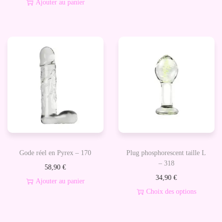
Ajouter au panier
C
a
e
r
p
g
r
e
o
a
d
b
u
l
i
e
t
-
a
P
p
e
Gode réel en Pyrex – 170
Plug phosphorescent taille L
l
n
– 318
58,90
€
u
i
34,90
€
Ajouter au panier
s
s
Choix des options
i
C
e
e