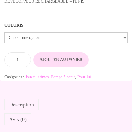
DEVELOPPEUR RECHARGEABLE – PENIS
COLORIS
AJOUTER AU PANIER
q
u
Catégories :
Jouets intimes
,
Pompe à pénis
,
Pour lui
a
n
t
Description
i
t
Avis (0)
é
d