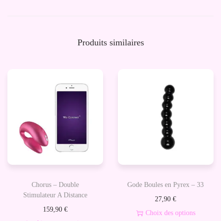
e
D
e
Produits similaires
v
e
l
o
p
p
e
u
r
R
Chorus – Double
Gode Boules en Pyrex – 33
e
Stimulateur A Distance
27,90
€
c
159,90
€
Choix des options
h