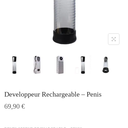
t
i
o
n
Developpeur Rechargeable – Penis
69,90
€