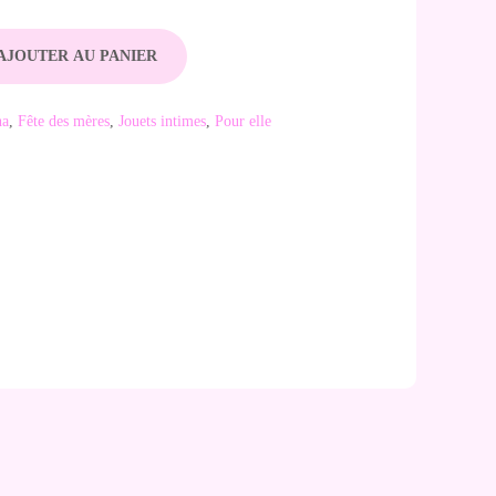
AJOUTER AU PANIER
ha
,
Fête des mères
,
Jouets intimes
,
Pour elle