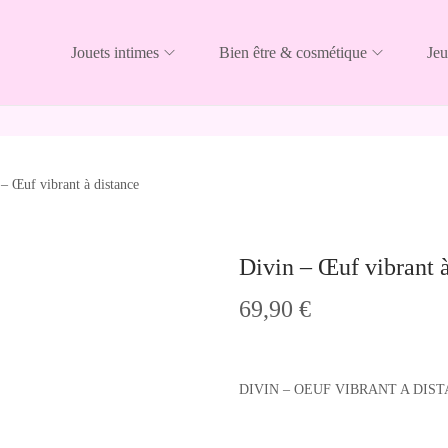
Jouets intimes
Bien être & cosmétique
Jeu
– Œuf vibrant à distance
Divin – Œuf vibrant à
69,90
€
DIVIN – OEUF VIBRANT A DIS