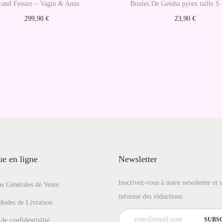
t
rand Fessier – Vagin & Anus
Boules De Geisha pyrex taille S
a
299,90
€
23,90
€
n
Ajouter au panier
Choix des options
c
C
e
e
p
r
o
d
u
i
e en ligne
Newsletter
t
a
Inscrivez-vous à notre newsletter et 
s Générales de Vente
informé des réductions.
p
Modes de Livraison
l
 de confidentialité