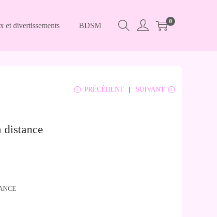
0
x et divertissements
BDSM
PRÉCÉDENT
SUIVANT
 distance
TANCE