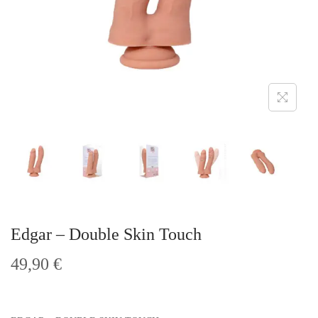
t
i
o
n
Edgar – Double Skin Touch
49,90
€