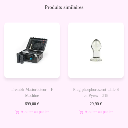
g
Produits similaires
a
r
-
D
o
u
b
l
e
S
Tremblr Masturbateur – F
Plug phosphorescent taille S
k
Machine
en Pyrex – 318
i
699,00
€
29,90
€
n
Ajouter au panier
Ajouter au panier
T
o