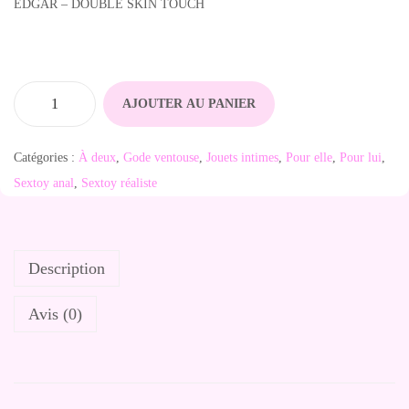
EDGAR – DOUBLE SKIN TOUCH
AJOUTER AU PANIER
q
u
Catégories :
À deux
,
Gode ventouse
,
Jouets intimes
,
Pour elle
,
Pour lui
,
a
Sextoy anal
,
Sextoy réaliste
n
t
i
Description
t
é
Avis (0)
d
e
E
d