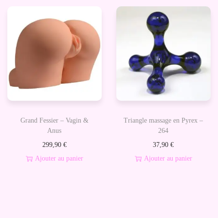
u
c
h
Grand Fessier – Vagin &
Triangle massage en Pyrex –
Anus
264
299,90
€
37,90
€
Ajouter au panier
Ajouter au panier