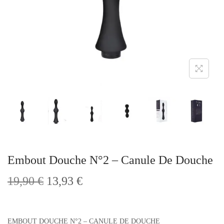
t
i
o
n
Embout Douche N°2 – Canule De Douche
L
L
19,90
€
13,93
€
e
e
p
p
r
r
EMBOUT DOUCHE N°2 – CANULE DE DOUCHE