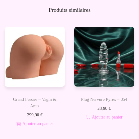
Produits similaires
Grand Fessier – Vagin &
Plug Nervure Pyrex – 054
Anus
28,90
€
299,90
€
Ajouter au panier
Ajouter au panier