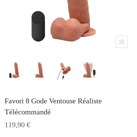
t
i
o
n
Favori 8 Gode Ventouse Réaliste
Télécommandé
119,90
€