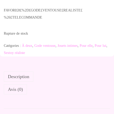
FAVORI£8£%2D£GODE£VENTOUSE£REALISTE£
%26£TELECOMMANDE
Rupture de stock
Catégories :
À deux
,
Gode ventouse
,
Jouets intimes
,
Pour elle
,
Pour lui
,
Sextoy réaliste
Description
Avis (0)