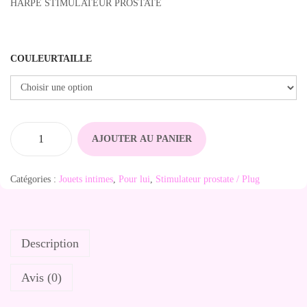
HARPE STIMULATEUR PROSTATE
COULEURTAILLE
AJOUTER AU PANIER
q
u
Catégories :
Jouets intimes
,
Pour lui
,
Stimulateur prostate / Plug
a
n
t
Description
i
t
Avis (0)
é
d