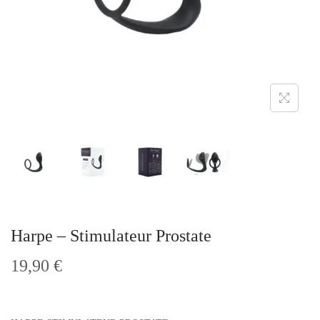
t
i
o
n
Harpe – Stimulateur Prostate
19,90
€