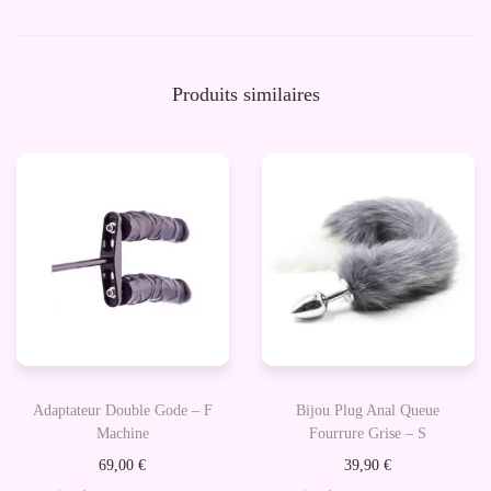
e
H
a
Produits similaires
r
p
e
-
S
t
i
m
u
l
Adaptateur Double Gode – F
Bijou Plug Anal Queue
a
Machine
Fourrure Grise – S
t
69,00
€
39,90
€
e