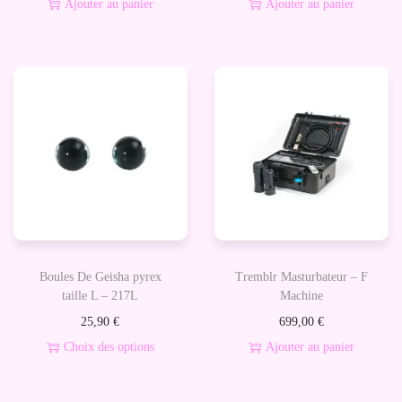
Ajouter au panier
Ajouter au panier
u
r
P
r
o
s
t
a
t
e
Boules De Geisha pyrex
Tremblr Masturbateur – F
taille L – 217L
Machine
25,90
€
699,00
€
Choix des options
Ajouter au panier
C
e