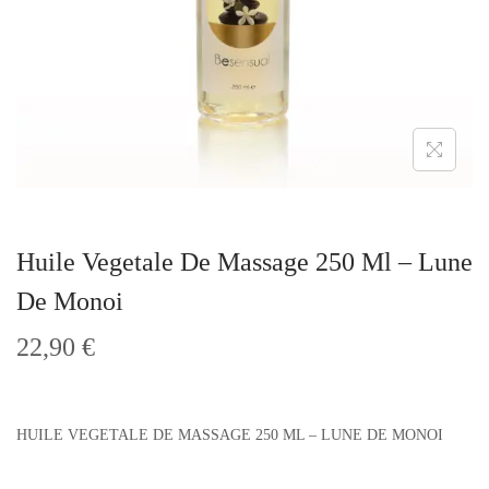
t
i
o
n
Huile Vegetale De Massage 250 Ml – Lune
De Monoi
22,90
€
HUILE VEGETALE DE MASSAGE 250 ML – LUNE DE MONOI