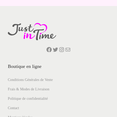
n
o
i
Facebook
Twitter
Instagram
E-mail
Boutique en ligne
Conditions Générales de Vente
Frais & Modes de Livraison
Politique de confidentialité
Contact