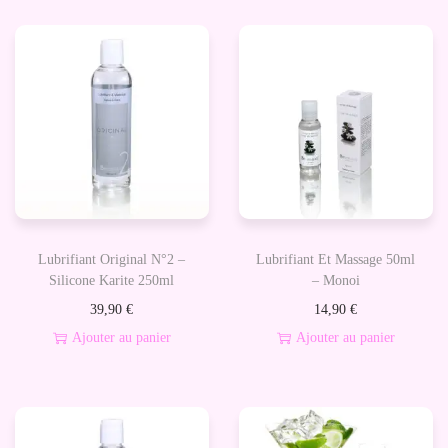
e
V
e
g
e
t
a
l
e
Lubrifiant Original N°2 –
Lubrifiant Et Massage 50ml
D
Silicone Karite 250ml
– Monoi
e
39,90
€
14,90
€
M
Ajouter au panier
Ajouter au panier
a
s
s
a