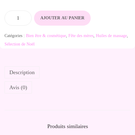
AJOUTER AU PANIER
q
u
Catégories :
Bien être & cosmétique
,
Fête des mères
,
Huiles de massage
,
a
Sélection de Noël
n
t
i
Description
t
é
Avis (0)
d
e
H
u
i
Produits similaires
l