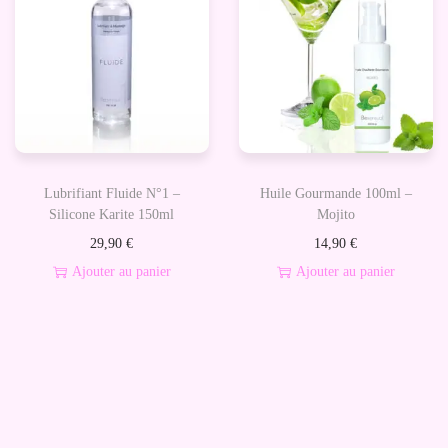
g
e
2
5
0
M
l
Lubrifiant Fluide N°1 –
Huile Gourmande 100ml –
-
Silicone Karite 150ml
Mojito
L
29,90
€
14,90
€
u
Ajouter au panier
Ajouter au panier
n
e
D
e
M
o