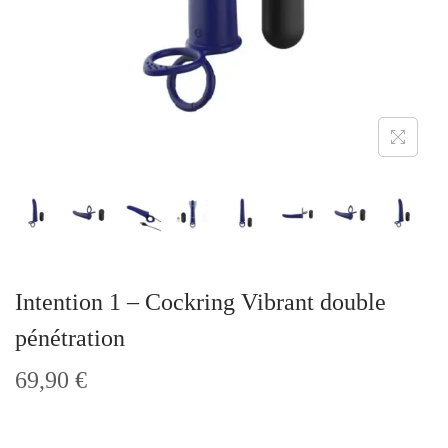
t
i
o
n
Intention 1 – Cockring Vibrant double
pénétration
69,90
€