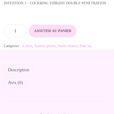
INTENTION 1 – COCKRING VIBRANT DOUBLE PENETRATION
AJOUTER AU PANIER
q
u
Catégories :
À deux
,
Anneau pénien
,
Jouets intimes
,
Pour lui
a
n
t
Description
i
t
Avis (0)
é
d
e
I
n