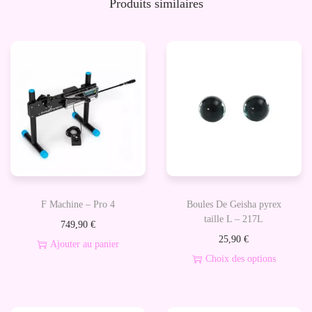
Produits similaires
t
e
n
t
i
o
n
1
-
C
F Machine – Pro 4
Boules De Geisha pyrex
o
taille L – 217L
749,90
€
c
25,90
€
Ajouter au panier
k
Choix des options
r
C
i
e
n