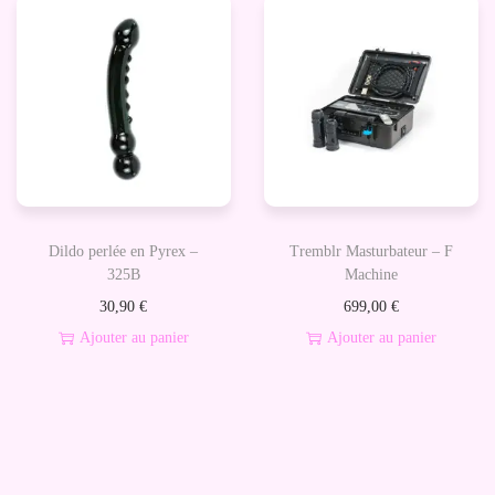
p
g
r
V
o
i
d
b
u
r
i
a
t
n
a
t
Dildo perlée en Pyrex –
Tremblr Masturbateur – F
p
d
325B
Machine
l
o
30,90
€
699,00
€
u
u
Ajouter au panier
Ajouter au panier
s
b
i
l
e
e
u
p
r
é