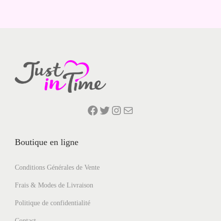
s
n
v
é
a
t
r
r
i
a
a
t
t
i
i
Facebook
Twitter
Instagram
E-mail
o
o
n
n
Boutique en ligne
s
.
Conditions Générales de Vente
L
e
Frais & Modes de Livraison
s
Politique de confidentialité
o
Contact