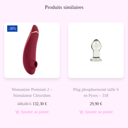
d
Produits similaires
e
B
l
-30%
a
n
c
-
Y
o
n
Womanizer Premium 2 –
Plug phosphorescent taille S
i
Stimulateur Clitoridien
en Pyrex – 318
Œ
L
L
189,00
€
132,30
€
29,90
€
u
e
e
Ajouter au panier
Ajouter au panier
f
p
p
r
r