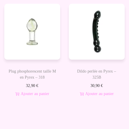
i
i
x
x
i
a
n
c
i
t
t
u
i
e
a
l
Plug phosphorescent taille M
Dildo perlée en Pyrex –
l
e
en Pyrex – 318
325B
é
s
32,90
€
30,90
€
t
t
Ajouter au panier
Ajouter au panier
a
i
:
t
1
3
:
2