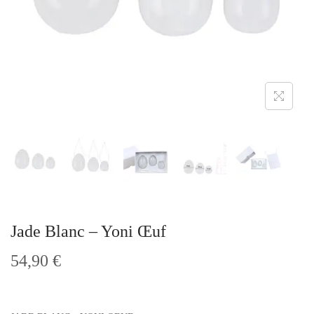
t
i
o
n
Jade Blanc – Yoni Œuf
54,90
€