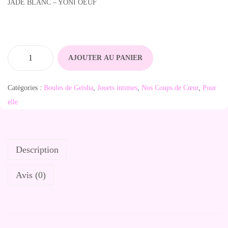
JADE BLANC – YONI OEUF
AJOUTER AU PANIER
q
u
Catégories :
Boules de Geïsha
,
Jouets intimes
,
Nos Coups de Cœur
,
Pour
a
elle
n
t
i
Description
t
é
Avis (0)
d
e
J
a