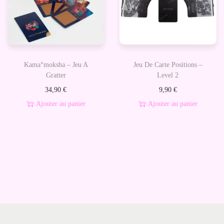
1
u
i
t
a
Kama°moksha – Jeu A
Jeu De Carte Positions –
p
Gratter
Level 2
l
34,90
€
9,90
€
u
Ajouter au panier
Ajouter au panier
s
i
e
u
r
s
v
a
r