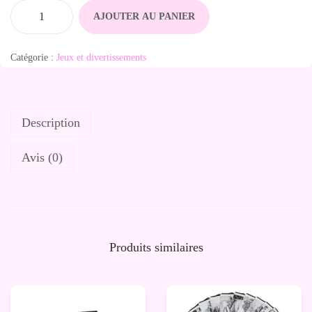
AJOUTER AU PANIER
q
u
Catégorie :
Jeux et divertissements
a
n
t
Description
i
t
Avis (0)
é
d
e
J
e
Produits similaires
u
D
e