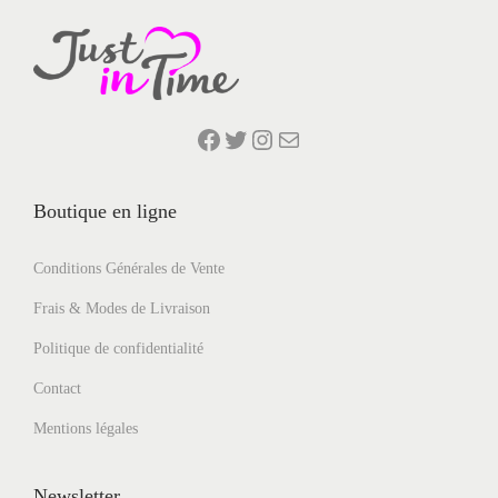
i
a
t
i
Facebook
Twitter
Instagram
E-mail
o
n
Boutique en ligne
s
.
Conditions Générales de Vente
L
e
Frais & Modes de Livraison
s
Politique de confidentialité
o
Contact
p
t
Mentions légales
i
o
Newsletter