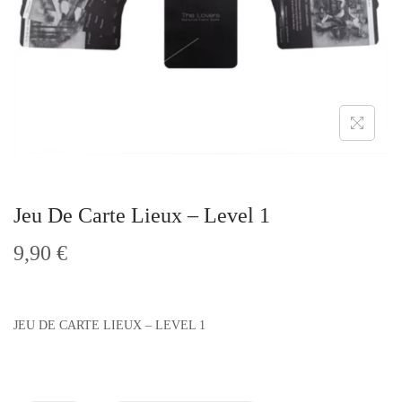
t
i
o
n
Jeu De Carte Lieux – Level 1
9,90
€
JEU DE CARTE LIEUX – LEVEL 1