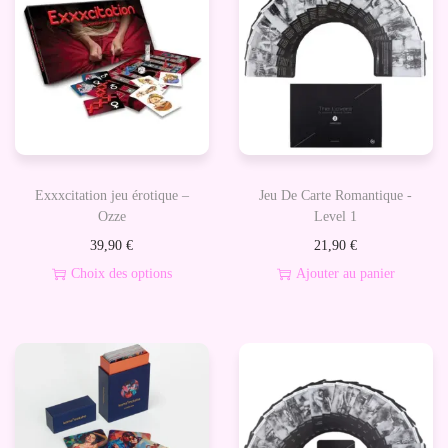
C
a
r
t
e
L
i
Exxxcitation jeu érotique –
Jeu De Carte Romantique -
e
Ozze
Level 1
u
39,90
€
21,90
€
x
Choix des options
Ajouter au panier
-
C
L
e
e
p
v
r
e
o
l
d