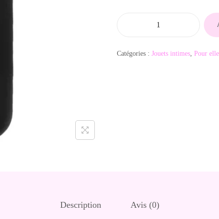
q
u
Catégories :
Jouets intimes
,
Pour elle
a
n
t
i
t
é
d
e
M
i
n
Description
Avis (0)
i