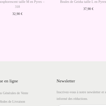
o
hosphorescent taille M en Pyrex –
Boules de Geisha taille L en Pyre
318
r
37,90
€
32,90
€
i
Choix des options
Ajouter au panier
d
C
i
e
e
p
n
r
o
d
u
i
t
e en ligne
Newsletter
a
Inscrivez-vous à notre newsletter et 
s Générales de Vente
p
informé des réductions.
l
Modes de Livraison