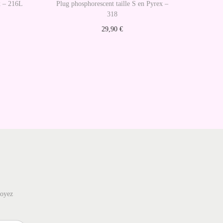
x – 216L
Plug phosphorescent taille S en Pyrex –
318
29,90
€
Ajouter au panier
soyez