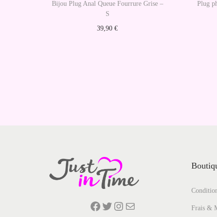
Bijou Plug Anal Queue Fourrure Grise –
Plug p
S
39,90
€
Ajouter au panier
Boutiqu
Condition
Facebook
Twitter
Instagram
E-mail
Frais & 