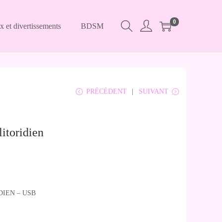
0
x et divertissements
BDSM
PRÉCÉDENT
SUIVANT
itoridien
DIEN – USB