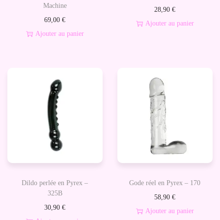
Machine
28,90
€
b
69,00
€
Ajouter au panier
r
Ajouter au panier
o
m
a
s
s
e
u
r
T
e
x
Dildo perlée en Pyrex –
Gode réel en Pyrex – 170
t
325B
58,90
€
u
30,90
€
Ajouter au panier
r