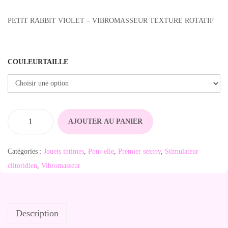
PETIT RABBIT VIOLET – VIBROMASSEUR TEXTURE ROTATIF
COULEURTAILLE
AJOUTER AU PANIER
q
u
Catégories :
Jouets intimes
,
Pour elle
,
Premier sextoy
,
Stimulateur
a
clitoridien
,
Vibromasseur
n
t
i
Description
t
é