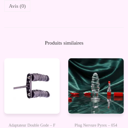
Avis (0)
d
e
P
e
t
Produits similaires
i
t
R
a
b
b
i
t
-
V
Adaptateur Double Gode – F
Plug Nervure Pyrex – 054
i