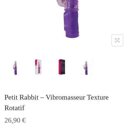
t
i
o
n
Petit Rabbit – Vibromasseur Texture
Rotatif
26,90
€