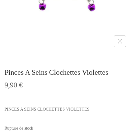
t
i
o
n
Pinces A Seins Clochettes Violettes
9,90
€
PINCES A SEINS CLOCHETTES VIOLETTES
Rupture de stock