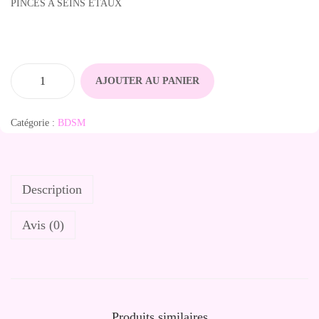
PINCES A SEINS ETAUX
AJOUTER AU PANIER
q
u
Catégorie :
BDSM
a
n
t
Description
i
t
Avis (0)
é
d
e
P
i
Produits similaires