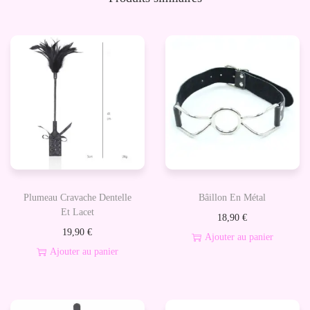
n
c
e
s
à
S
e
i
n
s
Plumeau Cravache Dentelle
Bâillon En Métal
E
Et Lacet
18,90
€
t
19,90
€
Ajouter au panier
a
Ajouter au panier
u
x