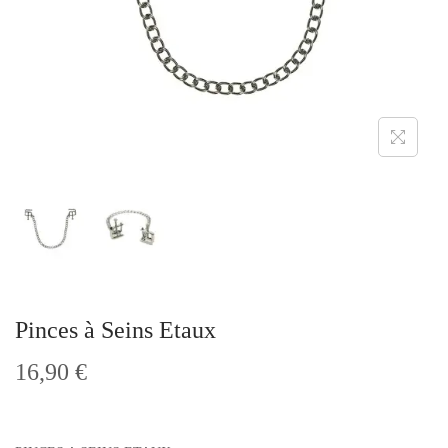
t
i
o
n
Pinces à Seins Etaux
16,90
€