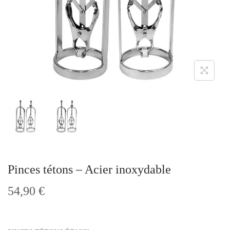
t
i
o
n
Pinces tétons – Acier inoxydable
54,90
€