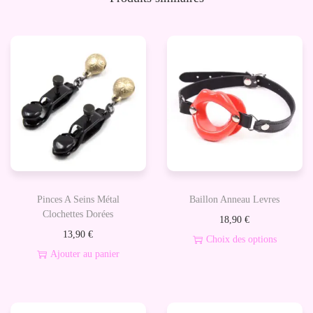
n
c
e
s
t
é
t
o
n
s
Pinces A Seins Métal
Baillon Anneau Levres
-
Clochettes Dorées
18,90
€
A
13,90
€
Choix des options
c
Ajouter au panier
C
i
e
e
p
r