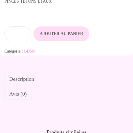
PINCES TÉTONS ÉTAUX
AJOUTER AU PANIER
q
u
Catégorie :
BDSM
a
n
t
Description
i
t
Avis (0)
é
d
e
P
i
Produits similaires