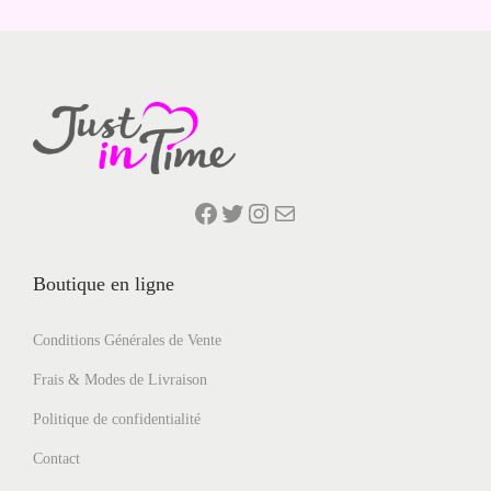
v
a
r
i
a
t
i
Facebook
Twitter
Instagram
E-mail
o
n
Boutique en ligne
s
.
Conditions Générales de Vente
L
e
Frais & Modes de Livraison
s
Politique de confidentialité
o
Contact
p