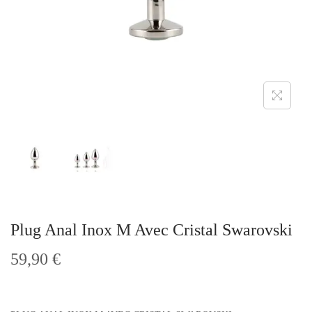
t
i
o
n
Plug Anal Inox M Avec Cristal Swarovski
59,90
€