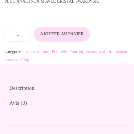
PLUG ANAL INOX M AVEC CRISTAL SWAROVSKI
AJOUTER AU PANIER
q
u
Catégories :
Jouets intimes
,
Pour elle
,
Pour lui
,
Sextoy anal
,
Stimulateur
a
prostate / Plug
n
t
i
Description
t
é
Avis (0)
d
e
P
l