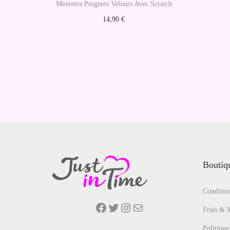
Menottes Poignets Velours Avec Scratch
14,90
€
Ajouter au panier
Boutiqu
Condition
Facebook
Twitter
Instagram
E-mail
Frais & 
Politique