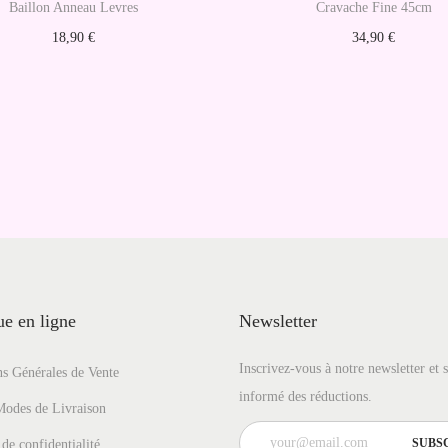
T
Baillon Anneau Levres
Cravache Fine 45cm
r
18,90
€
34,90
€
a
Choix des options
Ajouter au panier
n
C
s
e
p
p
a
r
r
o
e
d
n
u
t
i
e en ligne
Newsletter
t
a
Inscrivez-vous à notre newsletter et 
s Générales de Vente
p
informé des réductions.
Modes de Livraison
l
 de confidentialité