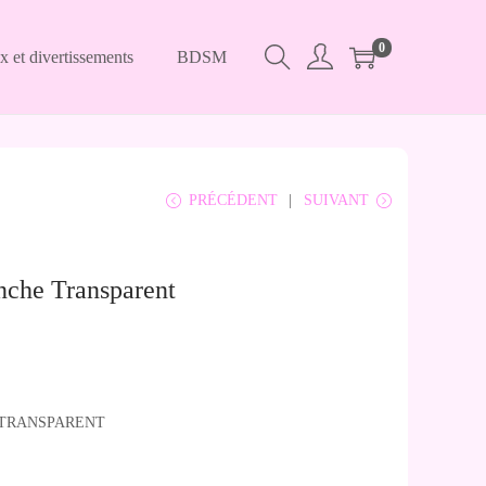
0
x et divertissements
BDSM
PRÉCÉDENT
SUIVANT
che Transparent
TRANSPARENT