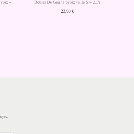
Pyrex –
Boules De Geisha pyrex taille S – 217s
23,90
€
Choix des options
C
e
p
r
o
d
u
i
t
a
soyez
p
l