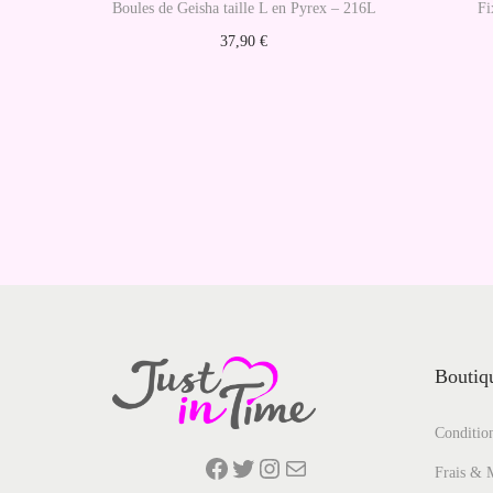
Boules de Geisha taille L en Pyrex – 216L
Fi
37,90
€
Choix des options
C
e
p
r
o
d
u
i
t
Boutiqu
a
Condition
p
Facebook
Twitter
Instagram
E-mail
l
Frais & 