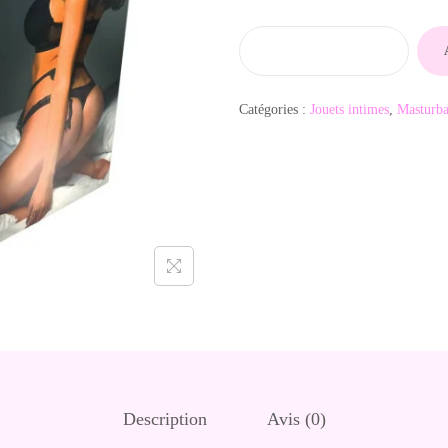
q
u
Catégories :
Jouets intimes
,
Masturba
a
n
t
i
t
é
d
e
P
o
u
Description
Avis (0)
p