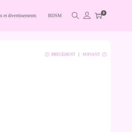
0
x et divertissements
BDSM
PRÉCÉDENT
SUIVANT