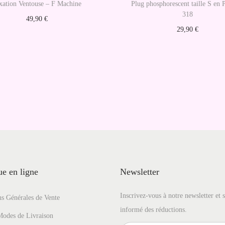
xation Ventouse – F Machine
Plug phosphorescent taille S en 
318
49,90
€
29,90
€
Ajouter au panier
Ajouter au panier
e en ligne
Newsletter
Inscrivez-vous à notre newsletter et 
s Générales de Vente
informé des réductions.
Modes de Livraison