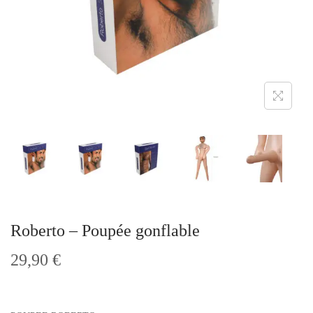
t
i
o
n
Roberto – Poupée gonflable
29,90
€