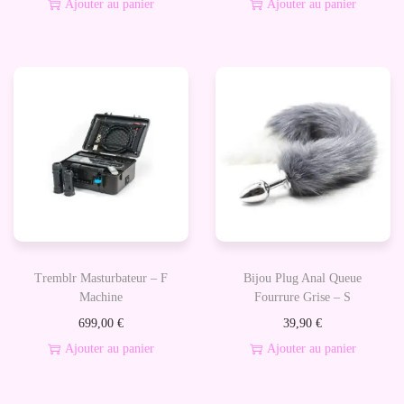
Ajouter au panier
Ajouter au panier
o
n
f
l
a
b
l
e
Tremblr Masturbateur – F
Bijou Plug Anal Queue
Machine
Fourrure Grise – S
699,00
€
39,90
€
Ajouter au panier
Ajouter au panier