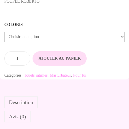
POUPEE ROBERTO
COLORIS
AJOUTER AU PANIER
q
u
Catégories :
Jouets intimes
,
Masturbateur
,
Pour lui
a
n
t
Description
i
t
Avis (0)
é
d