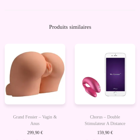
e
R
o
Produits similaires
b
e
r
t
o
-
P
o
u
p
Grand Fessier – Vagin &
Chorus – Double
é
Anus
Stimulateur A Distance
e
299,90
€
159,90
€
g