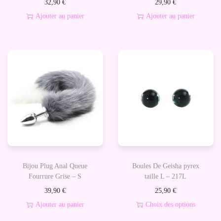
32,90
€
29,90
€
Ajouter au panier
Ajouter au panier
Bijou Plug Anal Queue
Boules De Geisha pyrex
Fourrure Grise – S
taille L – 217L
39,90
€
25,90
€
Ajouter au panier
Choix des options
C