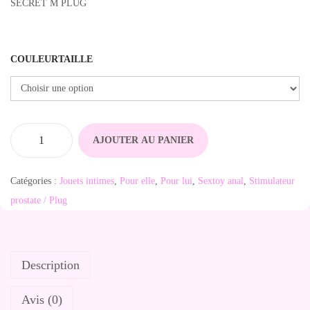
SECRET M PLUG
COULEURTAILLE
AJOUTER AU PANIER
q
u
Catégories :
Jouets intimes
,
Pour elle
,
Pour lui
,
Sextoy anal
,
Stimulateur
a
prostate / Plug
n
t
i
Description
t
é
Avis (0)
d