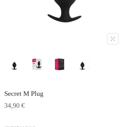
t
i
o
n
Secret M Plug
34,90
€