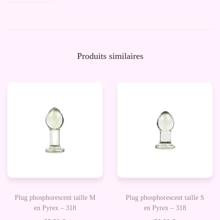
e
S
e
c
Produits similaires
r
e
t
M
P
l
u
g
Plug phosphorescent taille M
Plug phosphorescent taille S
en Pyrex – 318
en Pyrex – 318