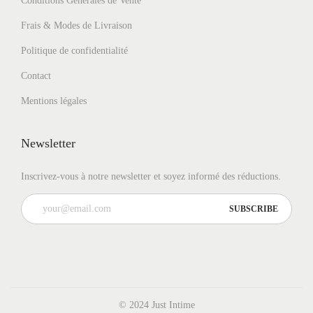
Conditions Générales de Vente
r
Frais & Modes de Livraison
s
Politique de confidentialité
v
a
Contact
r
Mentions légales
i
a
Newsletter
t
i
Inscrivez-vous à notre newsletter et soyez informé des réductions.
o
n
s
.
L
e
© 2024 Just Intime
s