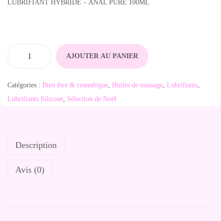
LUBRIFIANT HYBRIDE – ANAL PURE 100ML
AJOUTER AU PANIER
q
u
Catégories :
Bien être & cosmétique
,
Huiles de massage
,
Lubrifiants
,
a
Lubrifiants Silicone
,
Sélection de Noël
n
t
i
Description
t
é
Avis (0)
d
e
L
u