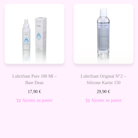
A
n
a
l
P
u
r
e
1
Lubrifiant Pure 100 Ml –
Lubrifiant Original N°2 –
0
Base Deau
Silicone Karite 150
0
17,90
€
29,90
€
m
Ajouter au panier
Ajouter au panier
l