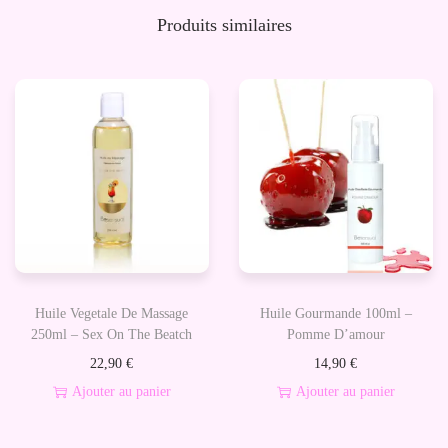
b
Produits similaires
r
i
f
i
a
n
t
H
y
b
Huile Vegetale De Massage
Huile Gourmande 100ml –
r
250ml – Sex On The Beatch
Pomme D’amour
i
22,90
€
14,90
€
d
Ajouter au panier
Ajouter au panier
e
-