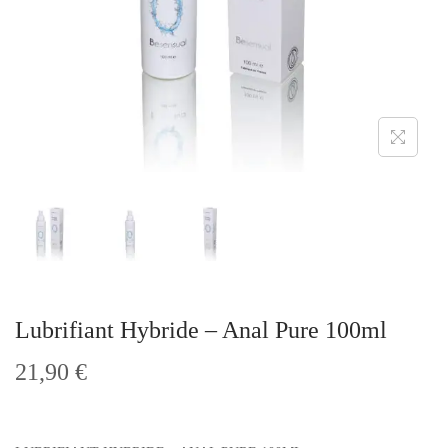
t
i
o
n
Lubrifiant Hybride – Anal Pure 100ml
21,90
€